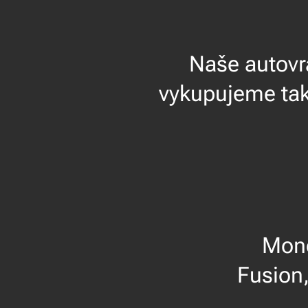
Naše autovra
vykupujeme také
Mondeo, S-
Fusion