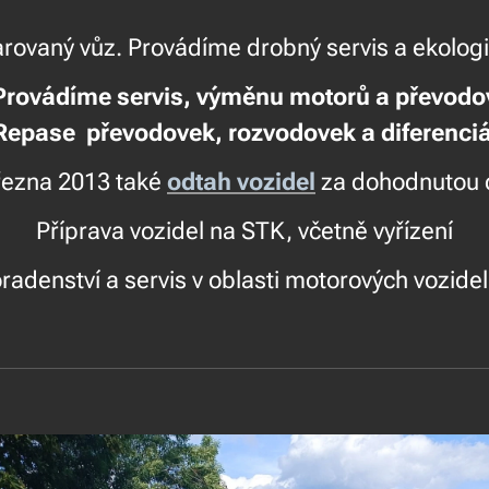
ovaný vůz. Provádíme drobný servis a ekologi
rovádíme servis, výměnu motor
pase převodovek, rozvodovek a diferenciá
řezna 2013 také
odtah vozidel
za dohodnutou 
Příprava vozidel na STK, včetně vyřízení
adenství a servis v oblasti motorových vozidel.