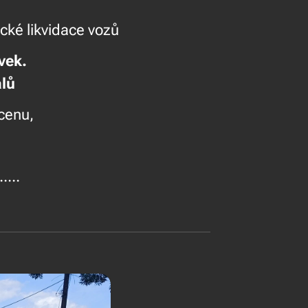
cké likvidace vozů
ů a převodovek.
lů
cenu,
....