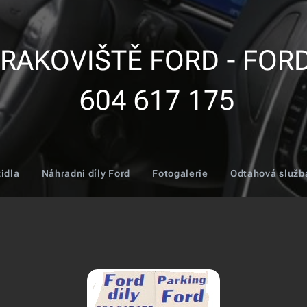
OVIŠTĚ FORD - 
604 617 175
idla
Náhradni díly Ford
Fotogalerie
Odtahová služb