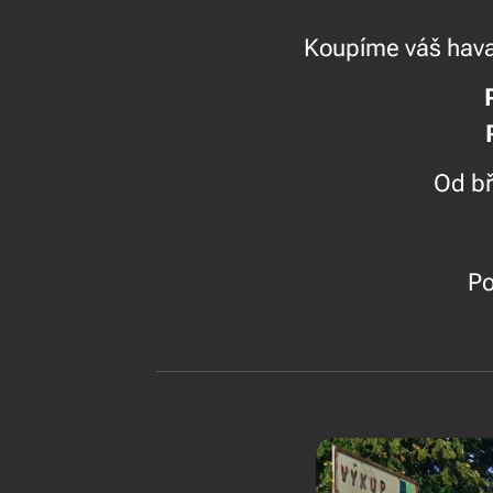
Koupíme váš havar
P
Re
Od b
Por